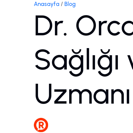
Anasayfa
/
Blog
Dr. Orc
Sağlığı 
Uzmanı