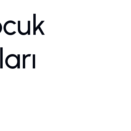
ocuk
z
Hakkımızda
Blog
İletişim
ları